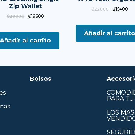
Zip Wallet
₡
22000
₡
15400
₡
28000
₡
19600
Añadir al carrit
Añadir al carrito
Bolsos
Accesori
es
COMODI
PARA TU 
anas
LOS MAS
VENDID
SEGURID