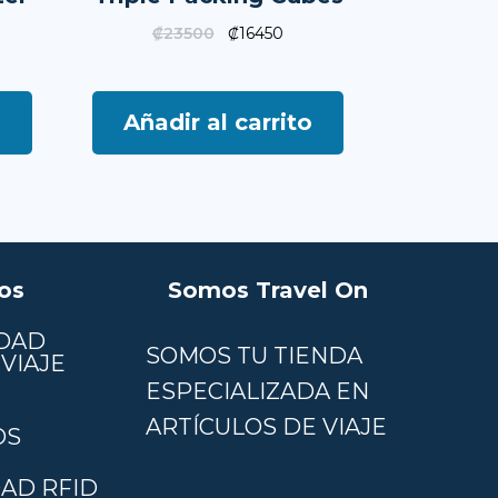
₡
23500
₡
16450
o
Añadir al carrito
os
Somos Travel On
DAD
SOMOS TU TIENDA
VIAJE
ESPECIALIZADA EN
ARTÍCULOS DE VIAJE
OS
AD RFID