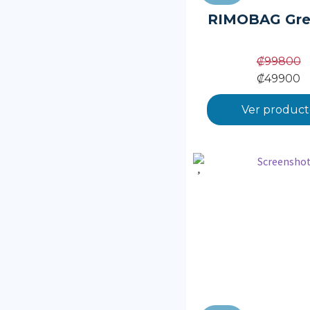
RIMOBAG Gre
₡
99800
₡
49900
Ver product