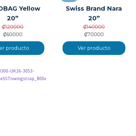
OBAG Yellow
Swiss Brand Nara
20”
20”
₡
120000
₡
140000
₡
60000
₡
70000
er producto
Ver producto