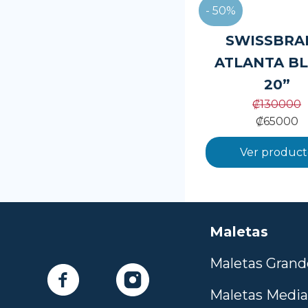
- 50%
SWISSBRA
ATLANTA B
20”
₡
130000
₡
65000
Ver product
Maletas
Maletas Grand
Maletas Medi