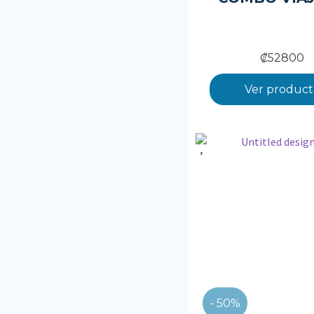
₡
52800
Ver product
- 50%