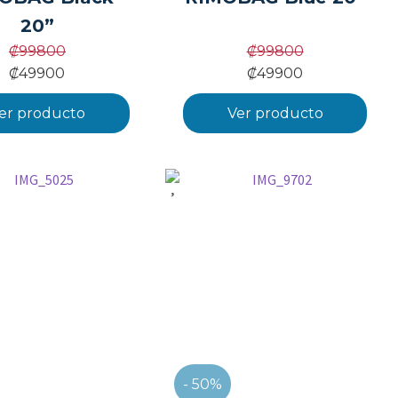
20”
₡
99800
₡
99800
₡
49900
₡
49900
er producto
Ver producto
- 50%