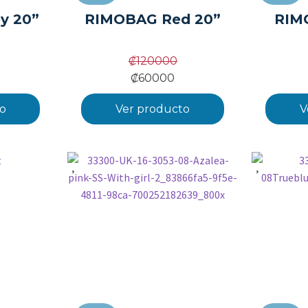
y 20”
RIMOBAG Red 20”
RIM
₡
120000
₡
60000
o
Ver producto
V