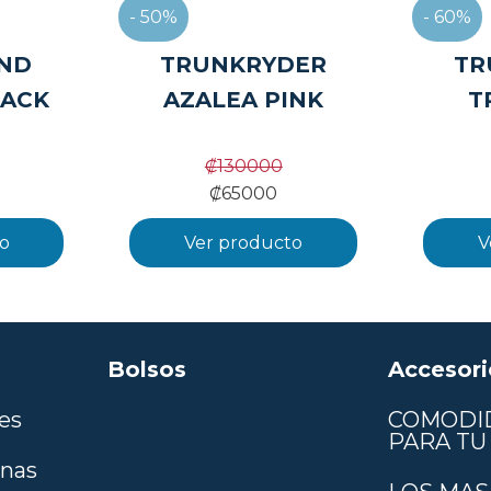
- 50%
- 60%
ND
TRUNKRYDER
TR
LACK
AZALEA PINK
T
₡
130000
₡
65000
o
Ver producto
V
Bolsos
Accesori
es
COMODI
PARA TU 
anas