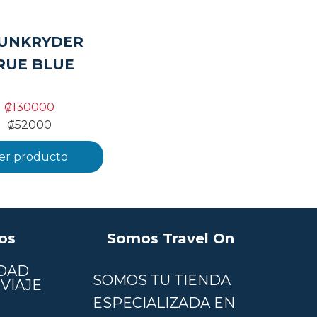
UNKRYDER
RUE BLUE
₡
130000
₡
52000
er producto
os
Somos Travel On
DAD
SOMOS TU TIENDA
VIAJE
ESPECIALIZADA EN