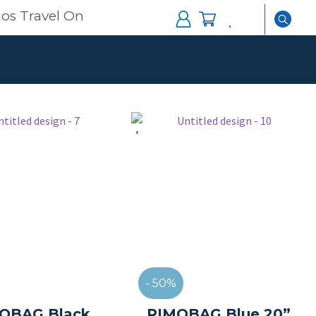
os Travel On
- 50%
OBAG Black
RIMOBAG Blue 20”