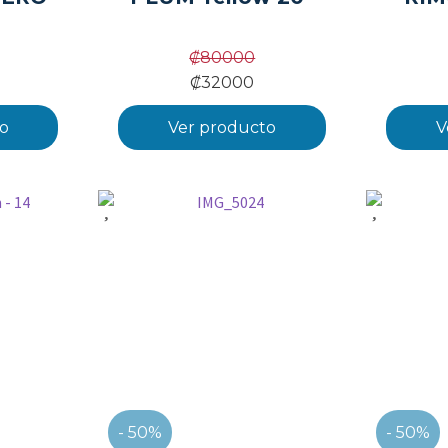
₡
80000
₡
32000
o
Ver producto
V
- 50%
- 50%