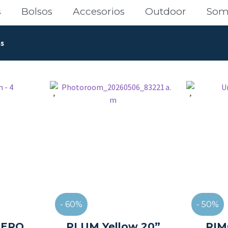
s
Bolsos
Accesorios
Outdoor
Som
as
- 60%
- 50%
JERO
PLUM Yellow 20”
RIM