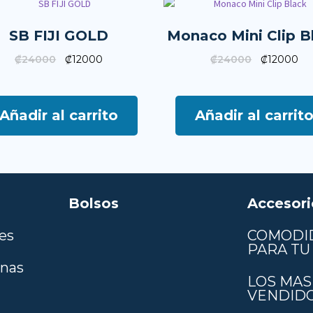
SB FIJI GOLD
Monaco Mini Clip B
₡
24000
₡
12000
₡
24000
₡
12000
Añadir al carrito
Añadir al carrit
Bolsos
Accesori
es
COMODI
PARA TU 
anas
LOS MAS
VENDID