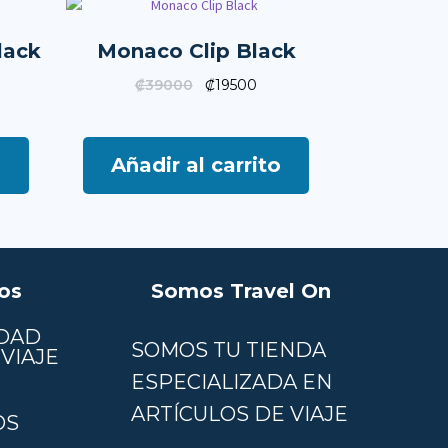
lack
Monaco Clip Black
₡
39000
₡
19500
o
Añadir al carrito
os
Somos Travel On
DAD
SOMOS TU TIENDA
VIAJE
ESPECIALIZADA EN
ARTÍCULOS DE VIAJE
OS