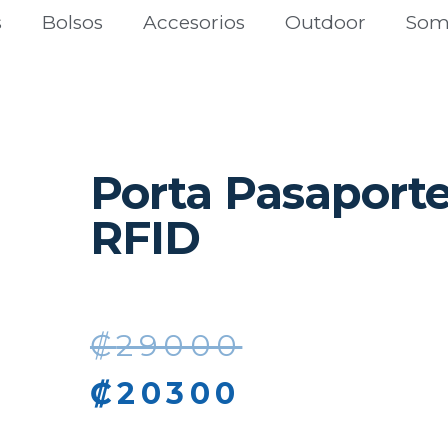
s
Bolsos
Accesorios
Outdoor
Som
Porta Pasaporte
RFID
₡
29000
₡
20300