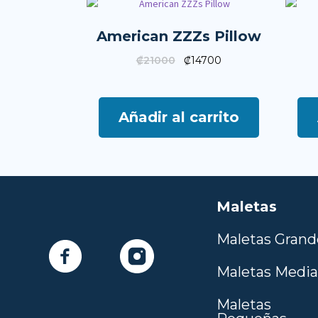
American ZZZs Pillow
₡
21000
₡
14700
Añadir al carrito
Maletas
Maletas Grand
Maletas Medi
Maletas