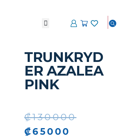
Somos Travel On
TRUNKRYD
ER AZALEA
PINK
₡
130000
₡
65000