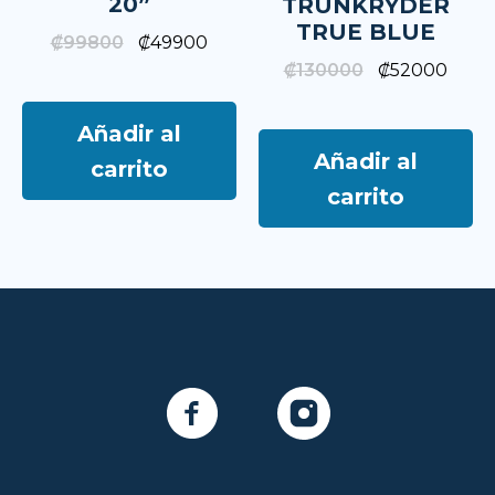
20”
TRUNKRYDER
TRUE BLUE
₡
99800
₡
49900
₡
130000
₡
52000
Añadir al
Añadir al
carrito
carrito