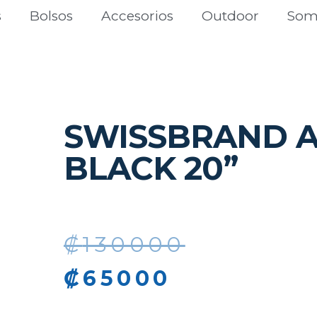
s
Bolsos
Accesorios
Outdoor
Som
SWISSBRAND 
BLACK 20”
₡
130000
₡
65000