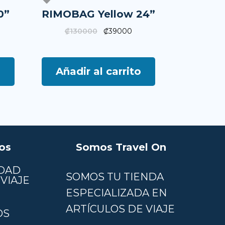
0”
RIMOBAG Yellow 24”
₡
130000
₡
39000
o
Añadir al carrito
os
Somos Travel On
DAD
SOMOS TU TIENDA
VIAJE
ESPECIALIZADA EN
ARTÍCULOS DE VIAJE
OS