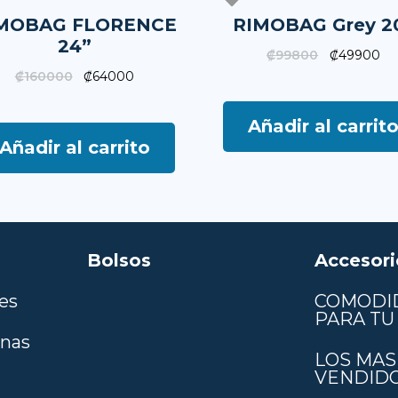
MOBAG FLORENCE
RIMOBAG Grey 2
24”
₡
99800
₡
49900
₡
160000
₡
64000
Añadir al carrit
Añadir al carrito
Bolsos
Accesori
es
COMODI
PARA TU 
anas
LOS MAS
VENDID