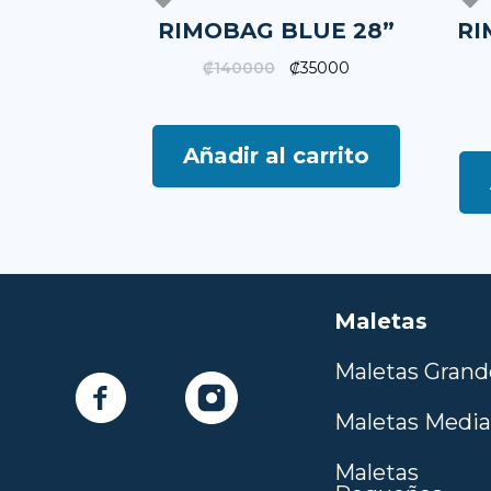
RIMOBAG BLUE 28”
RI
₡
140000
₡
35000
Añadir al carrito
Maletas
Maletas Grand
Maletas Medi
Maletas