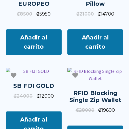
EUROPEO
Pillow
₡
8500
₡
5950
₡
21000
₡
14700
Añadir al
Añadir al
carrito
carrito
SB FIJI GOLD
RFID Blocking
₡
24000
₡
12000
Single Zip Wallet
₡
28000
₡
19600
Añadir al
carrito